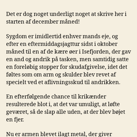
sidste
gråænder
Det er dog noget underligt noget at skrive her i
starten af december måned!
Sygdom er imidlertid enhver mands eje, og
efter en eftermiddagsjagttur sidst i oktober
måned til en af de kære øer i Isefjorden, der gav
en and og andrik på tasken, men samtidig satte
en foreløbig stopper for skudafgivelse, idet det
føltes som om arm og skulder blev revet af
specielt ved et aflivningsskud til andrikken.
En efterfølgende chance til krikænder
resulterede blot i, at det var umuligt, at løfte
geværet, så de slap alle uden, at der blev bøjet
en fjer.
Nu er armen blevet ilagt metal, der giver