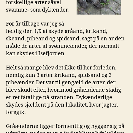
forskellige arter såvel
svømme- som dykænder.
For år tilbage var jeg så
heldig den 1/9 at skyde gråand, krikand,
skeand, pibeand og spidsand, sagt på en anden
måde de arter af svømmeænder, der normalt
kan skydes i Isefjorden.
Helt så mange blev det ikke til her forleden,
nemlig kun 3 arter krikand, spidsand og 2
pibeænder. Det var til gengæld de arter, der
blev skudt efter, hvorimod gråænderne stadig
er ret fåtallige på stranden. Dykænderlige
skydes sjældent på den lokalitet, hvor jagten
foregik.
Gråænderne ligger formentlig og hygger sig på