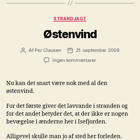
Kategorier
STRANDJAGT
Østenvind
Af
Per Clausen
21. september 2008
Indlægsforfatter
Indlægsdato
til
Ingen kommentarer
Østenvind
Nu kan det snart være nok med al den
østenvind.
For det første giver det lavvande i stranden og
for det andet betyder det, at der ikke er nogen
bevægelse i ænderne her i Isefjorden.
Alligevel skulle man jo af sted her forleden.