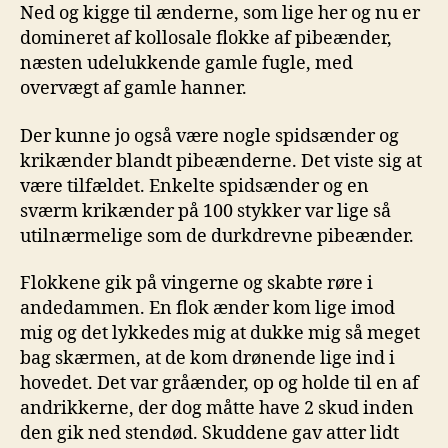
Ned og kigge til ænderne, som lige her og nu er
domineret af kollosale flokke af pibeænder,
næsten udelukkende gamle fugle, med
overvægt af gamle hanner.
Der kunne jo også være nogle spidsænder og
krikænder blandt pibeænderne. Det viste sig at
være tilfældet. Enkelte spidsænder og en
sværm krikænder på 100 stykker var lige så
utilnærmelige som de durkdrevne pibeænder.
Flokkene gik på vingerne og skabte røre i
andedammen. En flok ænder kom lige imod
mig og det lykkedes mig at dukke mig så meget
bag skærmen, at de kom drønende lige ind i
hovedet. Det var gråænder, op og holde til en af
andrikkerne, der dog måtte have 2 skud inden
den gik ned stendød. Skuddene gav atter lidt