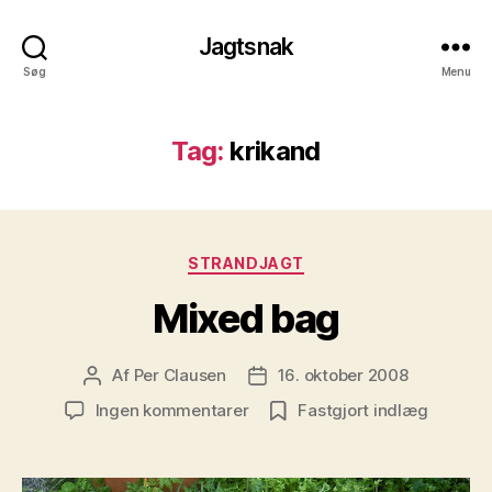
Jagtsnak
Søg
Menu
Tag:
krikand
Kategorier
STRANDJAGT
Mixed bag
Af
Per Clausen
16. oktober 2008
Indlægsforfatter
Indlægsdato
til
Ingen kommentarer
Fastgjort indlæg
Mixed
bag