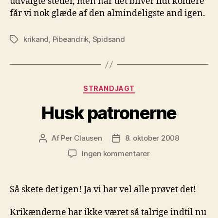
udvalgte steder, men når det bliver lidt koldere
får vi nok glæde af den almindeligste and igen.
krikand
,
Pibeandrik
,
Spidsand
Tags
Kategorier
STRANDJAGT
Husk patronerne
Af
Per Clausen
8. oktober 2008
Indlægsforfatter
Indlægsdato
til
Ingen kommentarer
Husk
patronerne
Så skete det igen! Ja vi har vel alle prøvet det!
Krikænderne har ikke været så talrige indtil nu