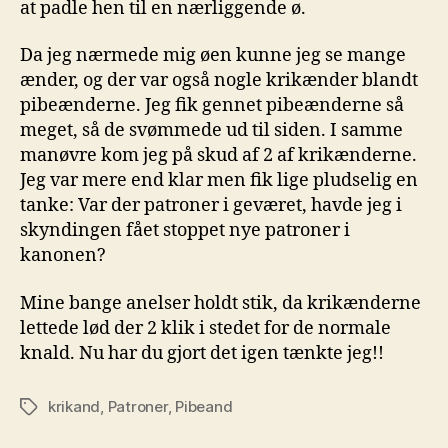
at padle hen til en nærliggende ø.
Da jeg nærmede mig øen kunne jeg se mange
ænder, og der var også nogle krikænder blandt
pibeænderne. Jeg fik gennet pibeænderne så
meget, så de svømmede ud til siden. I samme
manøvre kom jeg på skud af 2 af krikænderne.
Jeg var mere end klar men fik lige pludselig en
tanke: Var der patroner i geværet, havde jeg i
skyndingen fået stoppet nye patroner i
kanonen?
Mine bange anelser holdt stik, da krikænderne
lettede lød der 2 klik i stedet for de normale
knald. Nu har du gjort det igen tænkte jeg!!
krikand
,
Patroner
,
Pibeand
Tags