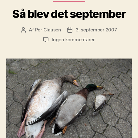
Så blev det september
Af
Per Clausen
3. september 2007
Indlægsforfatter
Indlægsdato
til
Ingen kommentarer
Så
blev
det
september