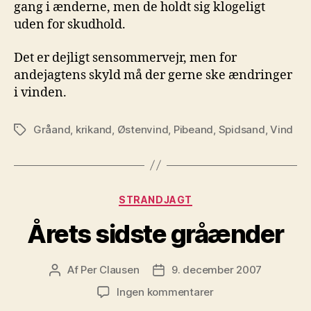
gang i ænderne, men de holdt sig klogeligt
uden for skudhold.
Det er dejligt sensommervejr, men for
andejagtens skyld må der gerne ske ændringer
i vinden.
Gråand
,
krikand
,
Østenvind
,
Pibeand
,
Spidsand
,
Vind
Tags
Kategorier
STRANDJAGT
Årets sidste gråænder
Af
Per Clausen
9. december 2007
Indlægsforfatter
Indlægsdato
til
Ingen kommentarer
Årets