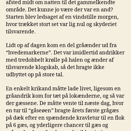
afsted midt om natten til det gammelkendte
område. Det kunne jo være der var en and?
Starten blev ledsaget af en vindstille morgen,
hvor trækket stort set var lig nul og skyderiet
tilsvarende.
Lidt op af dagen kom en del gråænder ud fra
“hvedemarkerne”. Det var imidlertid andrikker
med tredobbelt krølle på halen og ænder af
tilsvarende klogskab, så det bragte ikke
udbyttet op på store tal.
En enkelt krikand måtte lade livet, ligesom en
gråandrik kom for tæt på lokænderne, og så var
der gæssene. De måtte vente til næste dag, hvor
en tur til “gåseøen” bragte årets første grågæs
på dæk efter en spændende kravletur til en flok
på 6 gæs, og yderligere chancer til gæs og