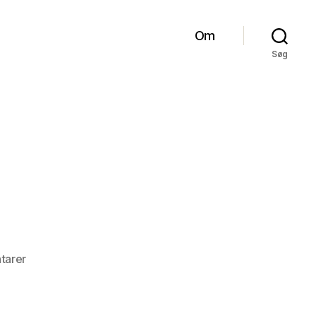
Om
Søg
til
tarer
Mixed
bag