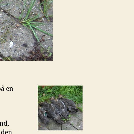
på en
and,
nden