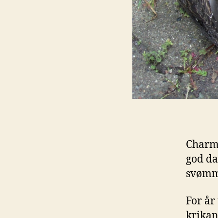
Charme
god da
svømm
For år
krikan