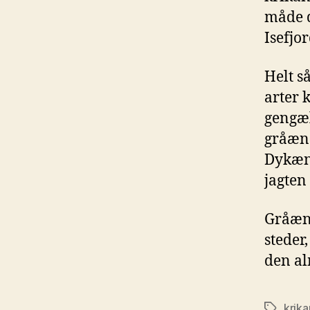
måde d
Isefjo
Helt s
arter 
gengæl
gråænd
Dykænd
jagten
Gråænd
steder
den al
krik
Tags