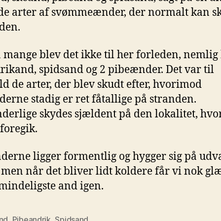
e arter af svømmeænder, der normalt kan sk
rden.
å mange blev det ikke til her forleden, nemlig
krikand, spidsand og 2 pibeænder. Det var til
d de arter, der blev skudt efter, hvorimod
erne stadig er ret fåtallige på stranden.
erlige skydes sjældent på den lokalitet, hvo
 foregik.
erne ligger formentlig og hygger sig på udv
, men når det bliver lidt koldere får vi nok gl
mindeligste and igen.
and
,
Pibeandrik
,
Spidsand