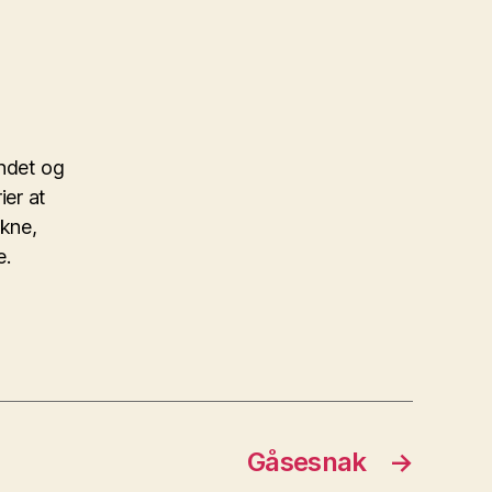
ndet og
ier at
ukne,
e.
Gåsesnak
→