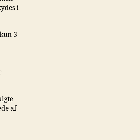
ydes i
 kun 3
r
algte
æde af