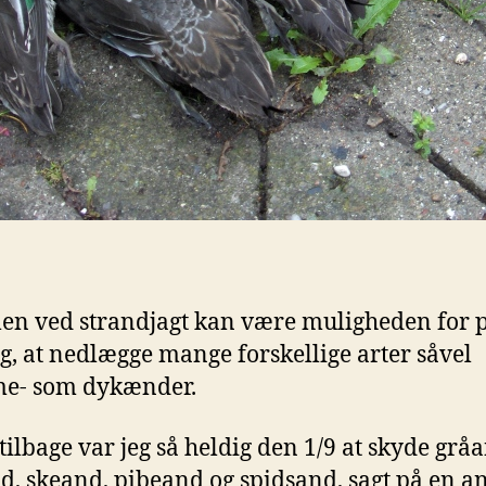
n ved strandjagt kan være muligheden for 
g, at nedlægge mange forskellige arter såvel
e- som dykænder.
 tilbage var jeg så heldig den 1/9 at skyde grå
d, skeand, pibeand og spidsand, sagt på en a