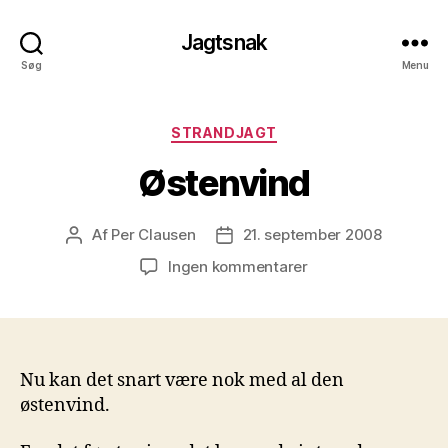
Jagtsnak
Søg
Menu
Kategorier
STRANDJAGT
Østenvind
Af
Per Clausen
21. september 2008
Indlægsforfatter
Indlægsdato
til
Ingen kommentarer
Østenvind
Nu kan det snart være nok med al den
østenvind.