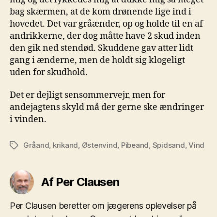
bag skærmen, at de kom drønende lige ind i
hovedet. Det var gråænder, op og holde til en af
andrikkerne, der dog måtte have 2 skud inden
den gik ned stendød. Skuddene gav atter lidt
gang i ænderne, men de holdt sig klogeligt
uden for skudhold.
Det er dejligt sensommervejr, men for
andejagtens skyld må der gerne ske ændringer
i vinden.
Gråand
,
krikand
,
Østenvind
,
Pibeand
,
Spidsand
,
Vind
Tags
Af Per Clausen
Per Clausen beretter om jægerens oplevelser på