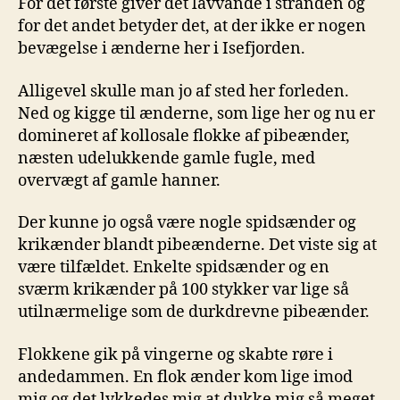
For det første giver det lavvande i stranden og
for det andet betyder det, at der ikke er nogen
bevægelse i ænderne her i Isefjorden.
Alligevel skulle man jo af sted her forleden.
Ned og kigge til ænderne, som lige her og nu er
domineret af kollosale flokke af pibeænder,
næsten udelukkende gamle fugle, med
overvægt af gamle hanner.
Der kunne jo også være nogle spidsænder og
krikænder blandt pibeænderne. Det viste sig at
være tilfældet. Enkelte spidsænder og en
sværm krikænder på 100 stykker var lige så
utilnærmelige som de durkdrevne pibeænder.
Flokkene gik på vingerne og skabte røre i
andedammen. En flok ænder kom lige imod
mig og det lykkedes mig at dukke mig så meget