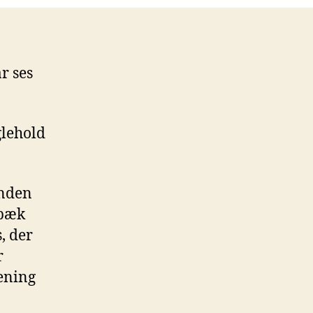
r ses
glehold
ånden
lbæk
, der
r
ening