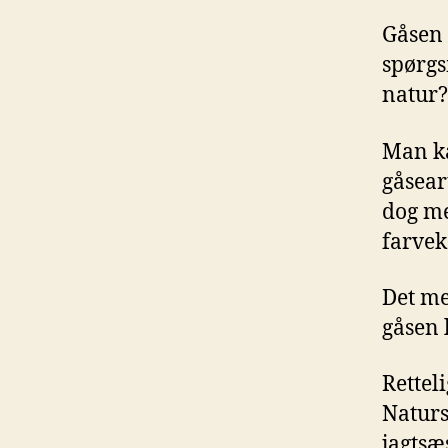
Gåsen 
spørgs
natur?
Man ka
gåsear
dog me
farve
Det me
gåsen 
Retteli
Naturs
jagtsæ