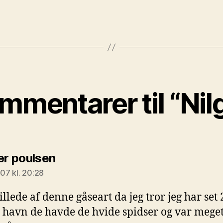
mmentarer til “Ni
siger:
kær poulsen
007 kl. 20:28
illede af denne gåseart da jeg tror jeg har set
 havn de havde de hvide spidser og var mege