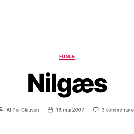
Kategorier
FUGLE
Nilgæs
Af
Per Clausen
16. maj 2007
3 kommentare
Indlægsforfatter
Indlægsdato