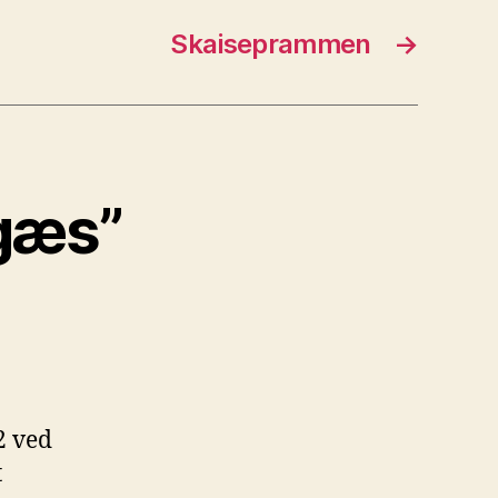
Skaiseprammen
→
lgæs”
 2 ved
t