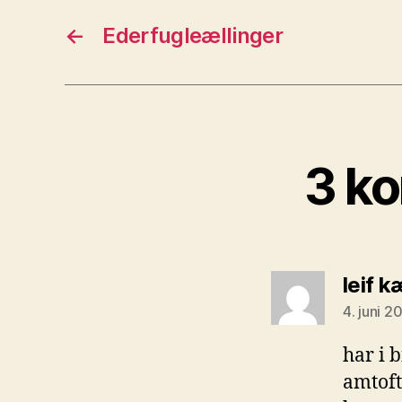
←
Ederfugleællinger
3 ko
leif 
4. juni 2
har i b
amtoft