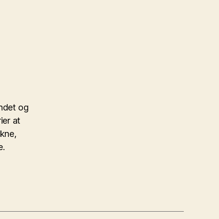
ndet og
ier at
ukne,
e.