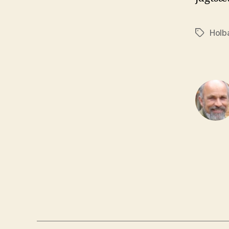
Holb
Tags