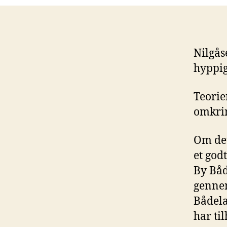
Nilgås
hyppig
Teorie
omkrin
Om det
et god
By Båd
gennem
Bådela
har til