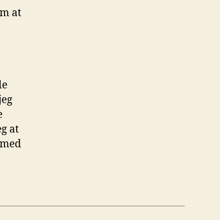
om at
le
jeg
e
g at
, med