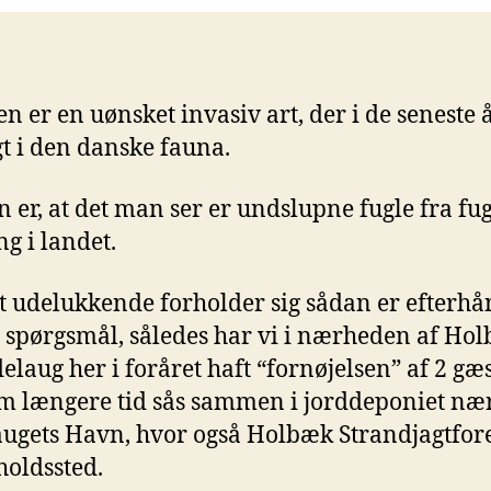
en er en uønsket invasiv art, der i de seneste å
t i den danske fauna.
n er, at det man ser er undslupne fugle fra fu
g i landet.
 udelukkende forholder sig sådan er efterh
t spørgsmål, således har vi i nærheden af Ho
elaug her i foråret haft “fornøjelsen” af 2 gæs
 længere tid sås sammen i jorddeponiet næ
ugets Havn, hvor også Holbæk Strandjagtfor
holdssted.