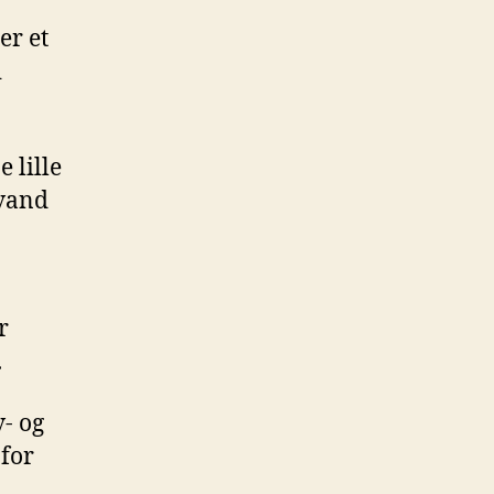
er et
i
 lille
avand
r
.
v- og
 for