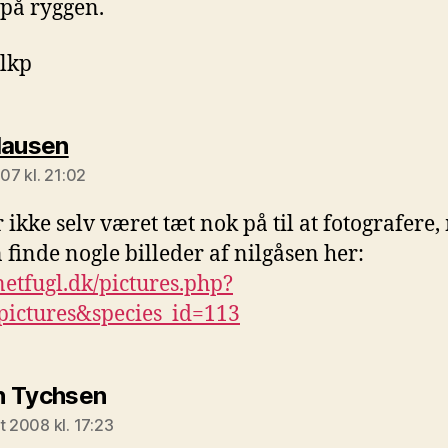
på ryggen.
 lkp
siger:
lausen
007 kl. 21:02
r ikke selv været tæt nok på til at fotografere
 finde nogle billeder af nilgåsen her:
/netfugl.dk/pictures.php?
tpictures&species_id=113
siger:
n Tychsen
t 2008 kl. 17:23