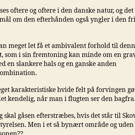
ses oftere og oftere i den danske natur, og det 
mål om den efterhånden også yngler i den fr
n meget let få et ambivalent forhold til denne
t, som i sin fremtoning kan minde om en gr
d en slankere hals og en ganske anden
kombination.
get karakteristiske hvide felt på forvingen gø
let kendelig, når man i flugten ser den bagfra
g skal gåsen efterstræbes, hvis det står til Sko
tyrelsen. Men i et så bynært område og uden
sonen??