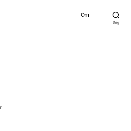
Om
Søg
til
r
Nilgæs