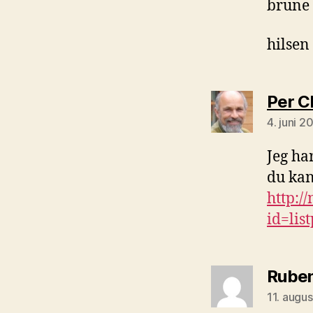
brune 
hilsen
Per C
4. juni 2
Jeg ha
du kan
http:/
id=lis
Rube
11. augus