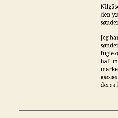
Nilgås
den yn
sønder
Jeg ha
sønder
fugle 
haft m
marker
gæssen
deres 