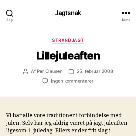
Jagtsnak
Søg
Menu
Kategorier
STRANDJAGT
Lillejuleaften
Af
Per Clausen
25. februar 2008
Indlægsforfatter
Indlægsdato
til
Ingen kommentarer
Lillejuleaften
Vi har alle vore traditioner i forbindelse med
julen. Selv har jeg aldrig været på jagt juleaften
ligesom 1. juledag. Ellers er der frit slag i