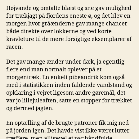
Højvande og omtalte blæst og sne gav mulighed
for trækjagt på fjordens eneste ø, og det blev en
morgen hvor gråænderne gav mange chancer
både direkte over lokkerne og ved korte
kravleture til de mere forsigtige eksemplarer af
racen.
Det gav mange ænder under dæk, ja egentlig
flere end man normalt oplever på et
morgentræk. En enkelt pibeandrik kom også
med i statistikken inden faldende vandstand og
opklaring i vejret ligesom andre gøremål, det
var jo lillejuleaften, satte en stopper for trækket
og dermed jagten.
En optælling af de brugte patroner fik mig ned
på jorden igen. Det havde vist ikke været lutter
træffere, men alligevel et par håndfulde